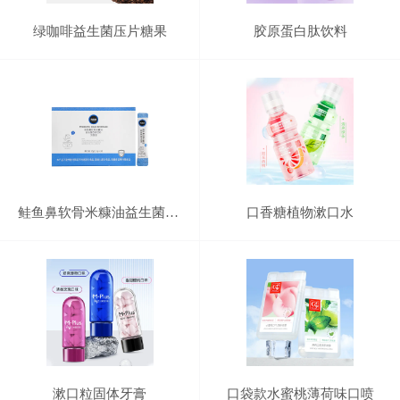
绿咖啡益生菌压片糖果
胶原蛋白肽饮料
鲑鱼鼻软骨米糠油益生菌固体饮料
口香糖植物漱口水
漱口粒固体牙膏
口袋款水蜜桃薄荷味口喷