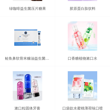
绿咖啡益生菌压片糖果
胶原蛋白肽饮料
鲑鱼鼻软骨米糠油益生菌固体饮料
口香糖植物漱口水
漱口粒固体牙膏
口袋款水蜜桃薄荷味口喷