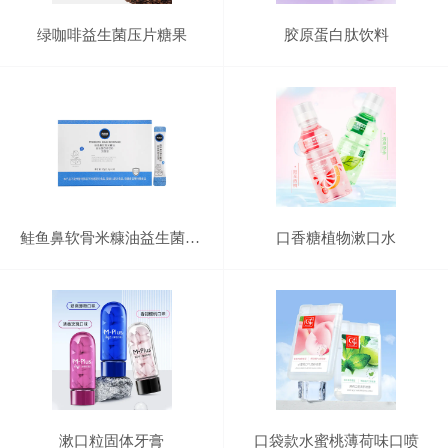
绿咖啡益生菌压片糖果
胶原蛋白肽饮料
鲑鱼鼻软骨米糠油益生菌固体饮料
口香糖植物漱口水
漱口粒固体牙膏
口袋款水蜜桃薄荷味口喷