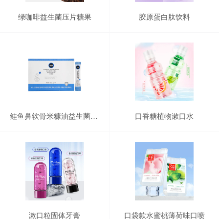
绿咖啡益生菌压片糖果
胶原蛋白肽饮料
鲑鱼鼻软骨米糠油益生菌固体饮料
口香糖植物漱口水
漱口粒固体牙膏
口袋款水蜜桃薄荷味口喷